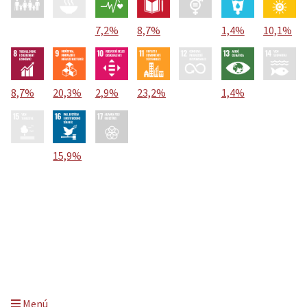
7,2%
8,7%
1,4%
10,1%
8,7%
20,3%
2,9%
23,2%
1,4%
15,9%
Menú