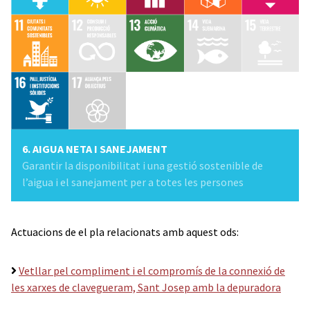
6. AIGUA NETA I SANEJAMENT
Garantir la disponibilitat i una gestió sostenible de
l’aigua i el sanejament per a totes les persones
Actuacions de el pla relacionats amb aquest ods:
Vetllar pel compliment i el compromís de la connexió de
les xarxes de clavegueram, Sant Josep amb la depuradora